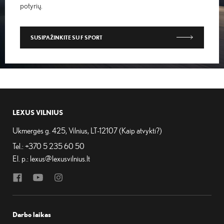
potyrių.
SUSIPAŽINKITE SU F SPORT
LEXUS VILNIUS
Ukmergės g. 425, Vilnius, LT-12107 (
Kaip atvykti?
)
Tel.:
+370 5 235 60 50
El. p.:
lexus@lexusvilnius.lt
Darbo laikas