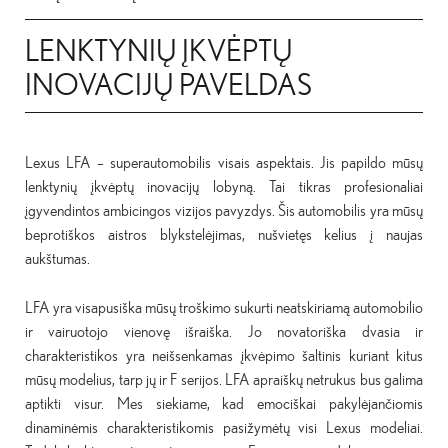
LENKTYNIŲ ĮKVĖPTŲ
INOVACIJŲ PAVELDAS
Lexus LFA – superautomobilis visais aspektais. Jis papildo mūsų
lenktynių įkvėptų inovacijų lobyną. Tai tikras profesionaliai
įgyvendintos ambicingos vizijos pavyzdys. Šis automobilis yra mūsų
beprotiškos aistros blykstelėjimas, nušvietęs kelius į naujas
aukštumas.
LFA yra visapusiška mūsų troškimo sukurti neatskiriamą automobilio
ir vairuotojo vienovę išraiška. Jo novatoriška dvasia ir
charakteristikos yra neišsenkamas įkvėpimo šaltinis kuriant kitus
mūsų modelius, tarp jų ir F serijos. LFA apraiškų netrukus bus galima
aptikti visur. Mes siekiame, kad emociškai pakylėjančiomis
dinaminėmis charakteristikomis pasižymėtų visi Lexus modeliai.