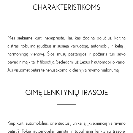
CHARAKTERISTIKOMS
Mes siekiame kurti nepaprasta. Tai, kas žadina pojūčius, kaitina
aistras, tobulina įgūdžius ir susieja vairuotoją, automobilį ir kelią į
harmoningą vienovę. Šios mūsų pastangos ir požiūris turi savo
pavadinimą – tai F filosofija. Sėdėdami už Lexus F automobilio vairo,
Jūs visuomet patirsite nenusakomai didesnį vairavimo malonumą.
GIMĘ LENKTYNIŲ TRASOJE
Kaip kurti automobilius, orientuotus į unikalią, įkvepiančią vairavimo
patirtį? Tokie automobiliai gimsta ir tobulinami lenktynių trasoje.