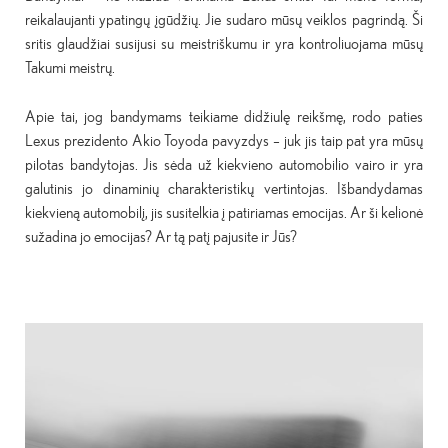
reikalaujanti ypatingų įgūdžių. Jie sudaro mūsų veiklos pagrindą. Ši
sritis glaudžiai susijusi su meistriškumu ir yra kontroliuojama mūsų
Takumi meistrų.
Apie tai, jog bandymams teikiame didžiulę reikšmę, rodo paties
Lexus prezidento Akio Toyoda pavyzdys – juk jis taip pat yra mūsų
pilotas bandytojas. Jis sėda už kiekvieno automobilio vairo ir yra
galutinis jo dinaminių charakteristikų vertintojas. Išbandydamas
kiekvieną automobilį, jis susitelkia į patiriamas emocijas. Ar ši kelionė
sužadina jo emocijas? Ar tą patį pajusite ir Jūs?