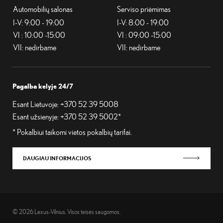
Automobilių salonas
Serviso priėmimas
I-V: 9:00 - 19:00
I-V: 8:00 - 19:00
VI : 10:00 -15:00
VI : 09:00 -15:00
VII: nedirbame
VII: nedirbame
Pagalba kelyje 24/7
Esant Lietuvoje:
+370 52 39 5008
Esant užsienyje:
+370 52 39 5002*
* Pokalbiui taikomi vietos pokalbių tarifai.
DAUGIAU INFORMACIJOS
© 2026 Lexus-Vilnius. Visos teisės saugomos.