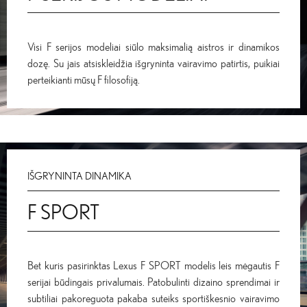
Visi F serijos modeliai siūlo maksimalią aistros ir dinamikos
dozę. Su jais atsiskleidžia išgryninta vairavimo patirtis, puikiai
perteikianti mūsų F filosofiją.
IŠGRYNINTA DINAMIKA
F SPORT
Bet kuris pasirinktas Lexus F SPORT modelis leis mėgautis F
serijai būdingais privalumais. Patobulinti dizaino sprendimai ir
subtiliai pakoreguota pakaba suteiks sportiškesnio vairavimo