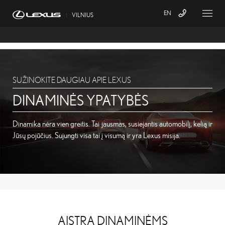
EN
VILNIUS
Registracija į servisą
SUŽINOKITE DAUGIAU APIE LEXUS
DINAMINĖS YPATYBĖS
Dinamika nėra vien greitis. Tai jausmas, susiejantis automobilį, kelią ir
Jūsų pojūčius. Sujungti visa tai į visumą ir yra Lexus misija.
AISTRA DINAMINĖMS