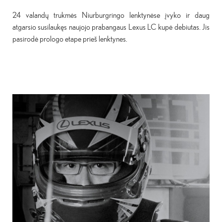
24 valandų trukmės Niurburgringo lenktynėse įvyko ir daug
atgarsio susilaukęs naujojo prabangaus Lexus LC kupė debiutas. Jis
pasirodė prologo etape prieš lenktynes.