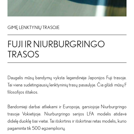
GIMĘ LENKTYNIŲ TRASOJE
FUJI IR NIURBURGRINGO
TRASOS
Daugelis mūsų bandymų vyksta legendinėje Japonijos Fuji trasoje.
Tai viena sudėtingiausių lenktyninių trasų pasaulyje. Čia glūdi mūsų F
filosofijos ištakos.
Bandomieji darbai atliekami ir Europoje, garsiojoje Niurburgringo
trasoje Vokietijoje. Niurburgringo serijos LFA modelis atidavė
didelę duoklę šiai vietai. Tai išskirtinis ir išskirtinai retas modelis, kurio
pagaminta tik 500 egzempliorių.