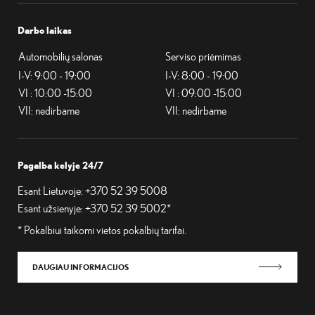
Darbo laikas
Automobilių salonas
Serviso priėmimas
I-V: 9:00 - 19:00
I-V: 8:00 - 19:00
VI : 10:00 -15:00
VI : 09:00 -15:00
VII: nedirbame
VII: nedirbame
Pagalba kelyje 24/7
Esant Lietuvoje:
+370 52 39 5008
Esant užsienyje:
+370 52 39 5002*
* Pokalbiui taikomi vietos pokalbių tarifai.
DAUGIAU INFORMACIJOS