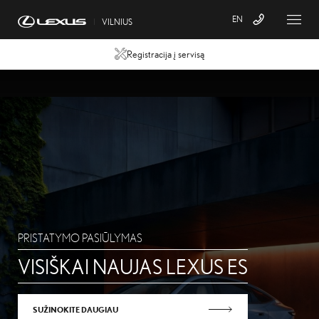
EN
VILNIUS
Registracija į servisą
PRISTATYMO PASIŪLYMAS
VISIŠKAI NAUJAS LEXUS ES
VISIŠKAI NAUJAS LEXUS ES
SUŽINOKITE DAUGIAU
SUŽINOKITE DAUGIAU