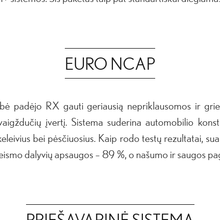
EURO NCAP
ybė padėjo RX gauti geriausią nepriklausomos ir gri
ždučių įvertį. Sistema suderina automobilio konstr
keleivius bei pėsčiuosius. Kaip rodo testų rezultatai, 
ismo dalyvių apsaugos – 89 %, o našumo ir saugos pagal
PRIEŠAVARINĖ SISTEMA