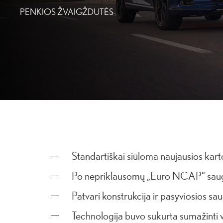
PENKIOS ŽVAIGŽDUTĖS
Standartiškai siūloma naujausios kar
Po nepriklausomų „Euro NCAP“ saugos
Patvari konstrukcija ir pasyviosios sa
Technologija buvo sukurta sumažinti v