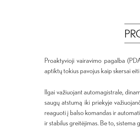
PR
Proaktyvioji vairavimo pagalba (PDA
aptiktų tokius pavojus kaip skersai eiti
Ilgai važiuojant automagistrale, din
saugų atstumą iki priekyje važiuojanč
reaguoti į balso komandas ir automatiš
ir stabilus greitėjimas. Be to, sistema 