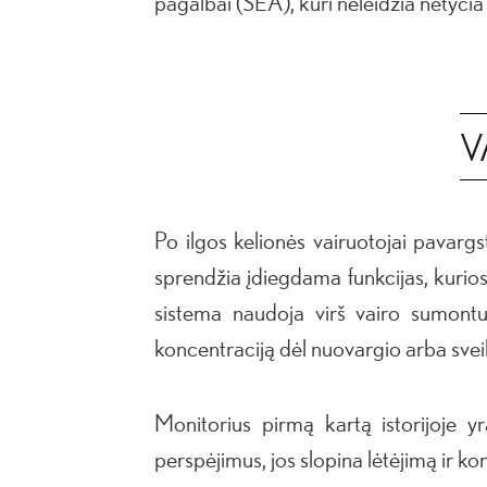
pagalbai (SEA), kuri neleidžia netyčia 
V
Po ilgos kelionės vairuotojai pavargs
sprendžia įdiegdama funkcijas, kurio
sistema naudoja virš vairo sumontuo
koncentraciją dėl nuovargio arba svei
Monitorius pirmą kartą istorijoje y
perspėjimus, jos slopina lėtėjimą ir ko