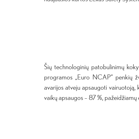
Šių technologinių patobulinimų kok
programos „Euro NCAP“ penkių žvaig
avarijos atveju apsaugoti vairuotoją, 
vaikų apsaugos – 87 %, pažeidžiamų e