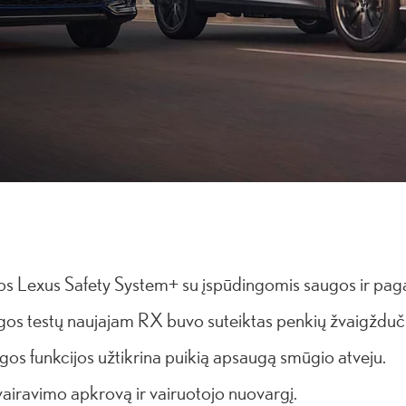
tos Lexus Safety System+ su įspūdingomis saugos ir paga
 testų naujajam RX buvo suteiktas penkių žvaigždučių
ugos funkcijos užtikrina puikią apsaugą smūgio atveju.
airavimo apkrovą ir vairuotojo nuovargį.