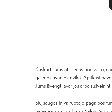
Kaskart Jums atsisėdus prie vairo, na
galimos avarijos riziką. Aptikusi pavo
Jums išvengti avarijos arba sušvelnint
Šių saugos ir vairuotojo pagalbos fu
naujausios kartos Lexus Safety System