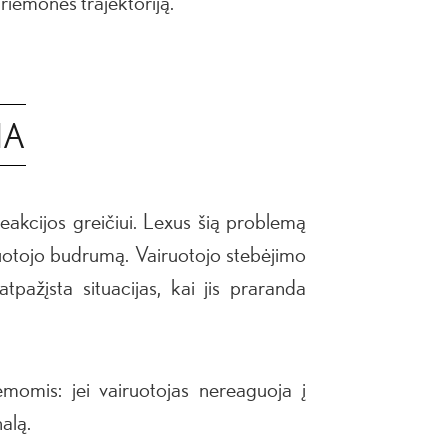
priemonės trajektoriją.
MA
reakcijos greičiui. Lexus šią problemą
ruotojo budrumą. Vairuotojo stebėjimo
pažįsta situacijas, kai jis praranda
emomis: jei vairuotojas nereaguoja į
alą.