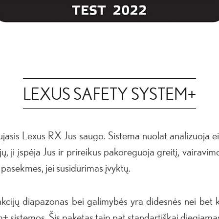
LEXUS SAFETY SYSTEM+
ujasis Lexus RX Jus saugo. Sistema nuolat analizuoja ei
jų, ji įspėja Jus ir prireikus pakoreguoja greitį, vair
i pasekmes, jei susidūrimas įvyktų.
nkcijų diapazonas bei galimybės yra didesnės nei bet 
+ sistemos. Šis paketas taip pat standartiškai diegiam