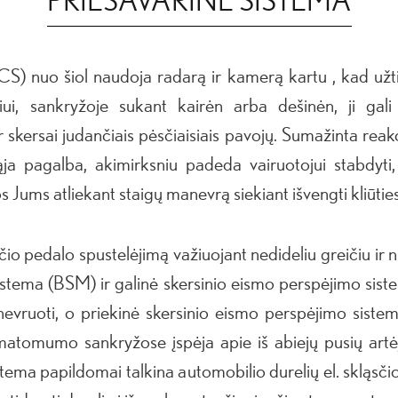
S) nuo šiol naudoja radarą ir kamerą kartu , kad užti
ui, sankryžoje sukant kairėn arba dešinėn, ji gali a
skersai judančiais pėsčiaisiais pavojų. Sumažinta reakc
a pagalba, akimirksniu padeda vairuotojui stabdyti,
os Jums atliekant staigų manevrą siekiant išvengti kliūties
ičio pedalo spustelėjimą važiuojant nedideliu greičiu ir 
ema (BSM) ir galinė skersinio eismo perspėjimo sist
vruoti, o priekinė skersinio eismo perspėjimo sistem
 matomumo sankryžose įspėja apie iš abiejų pusių artė
ma papildomai talkina automobilio durelių el. skląsči