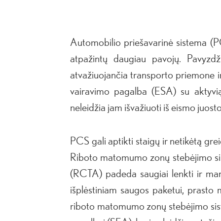
Automobilio priešavarinė sistema (PC
atpažintų daugiau pavojų. Pavyzdži
atvažiuojančia transporto priemone ir 
vairavimo pagalba (ESA) su aktyviąj
neleidžia jam išvažiuoti iš eismo juost
PCS gali aptikti staigų ir netikėtą gre
Riboto matomumo zonų stebėjimo sist
(RCTA) padeda saugiai lenkti ir mane
išplėstiniam saugos paketui, prasto
riboto matomumo zonų stebėjimo siste