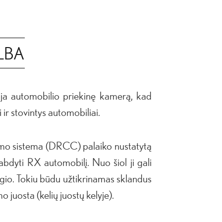
LBA
oja automobilio priekinę kamerą, kad
 ir stovintys automobiliai.
kymo sistema (DRCC) palaiko nustatytą
abdyti RX automobilį. Nuo šiol ji gali
ingio. Tokiu būdu užtikrinamas sklandus
o juosta (kelių juostų kelyje).