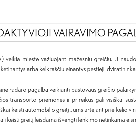
OAKTYVIOJI VAIRAVIMO PAGA
) veikia mieste važiuojant mažesniu greičiu. Ji naud
 ketinantys arba kelkraščiu einantys pėstieji, dviratininkai
aminė radaro pagalba veikianti pastovaus greičio palai
ios transporto priemonės ir prireikus gali visiškai sust
kai keisti automobilio greitį Jums artėjant prie kelio v
gali keisti greitį leisdama išvengti lenkimo netinkama eism