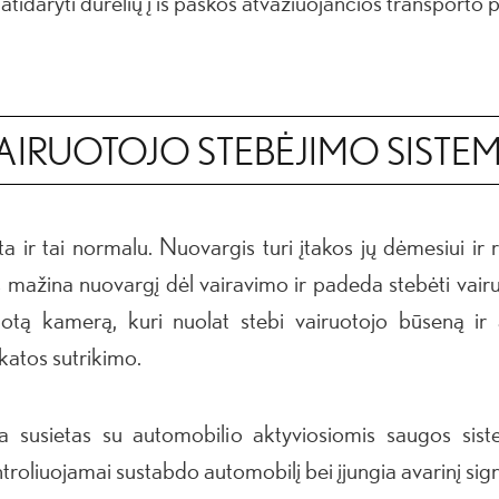
atidaryti durelių į iš paskos atvažiuojančios transporto 
AIRUOTOJO STEBĖJIMO SISTE
ta ir tai normalu. Nuovargis turi įtakos jų dėmesiui ir 
s mažina nuovargį dėl vairavimo ir padeda stebėti vai
tą kamerą, kuri nuolat stebi vairuotojo būseną ir at
katos sutrikimo.
ra susietas su automobilio aktyviosiomis saugos sist
ntroliuojamai sustabdo automobilį bei įjungia avarinį sign