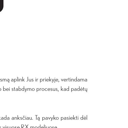
smą aplink Jus ir priekyje, vertindama
avimo bei stabdymo procesus, kad padėtų
kada anksčiau. Tą pavyko pasiekti dėl
as visuose RX modeliuose.