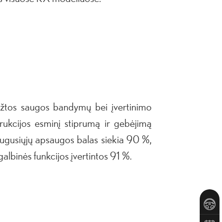
ežtos saugos bandymų bei įvertinimo
ukcijos esminį stiprumą ir gebėjimą
suaugusiųjų apsaugos balas siekia 90 %,
binės funkcijos įvertintos 91 %.