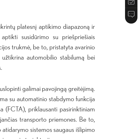
krintų platesnį aptikimo diapazoną ir
ptikti susidūrimo su priešpriešiais
ijos trukmė, be to, pristatyta avarinio
 užtikrina automobilio stabilumą bei
.
nuslopinti galimai pavojingą greitėjimą.
ema su automatinio stabdymo funkcija
a (FCTA), priklausanti pasirinktiniam
jančias transporto priemones. Be to,
o atidarymo sistemos saugaus išlipimo