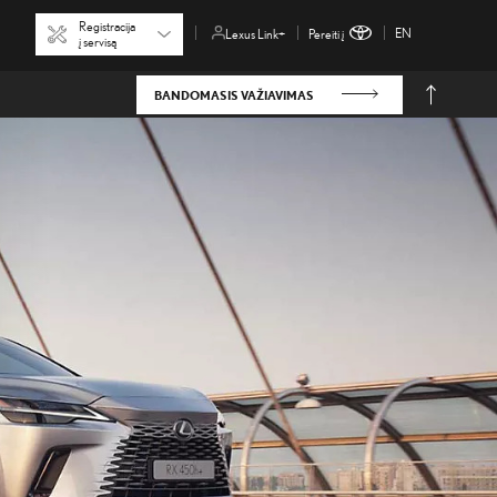
Registracija
EN
Pereiti į
Lexus Link+
į servisą
BANDOMASIS VAŽIAVIMAS